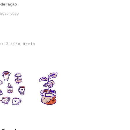
oderação.
 Nespresso
em:
2 dias úteis