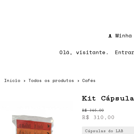
Minha
f
Olá, visitante.
Entra
Início
›
Todos os produtos
›
Cafés
Kit Cápsul
R$
365,00
R$
310,00