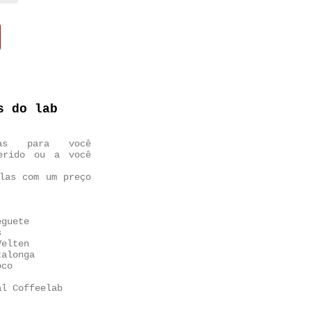
s do lab
las para você
uerido ou a você
las com um preço
eguete
s
Velten
talonga
oco
al Coffeelab