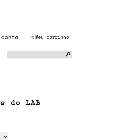
 conta
Meu carrinho
.
r
s
as do LAB