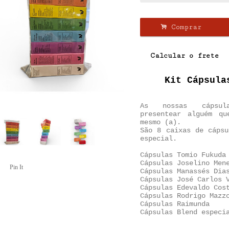
.
Comprar
Calcular o frete
Kit Cápsula
As nossas cápsu
presentear alguém q
mesmo (a).
São 8 caixas de cápsu
especial.
Cápsulas
Tomio Fukuda
Cápsulas
Joselino Men
Pin It
Cápsulas Manassés Dia
Cápsulas José Carlos 
Cápsulas Edevaldo Cos
Cápsulas Rodrigo Mazz
Cápsulas Raimunda
Cápsulas Blend especi